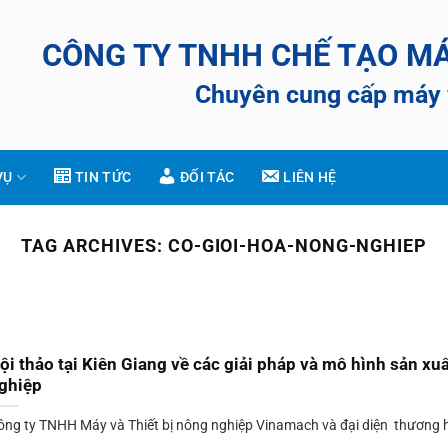
CÔNG TY TNHH CHẾ TẠO M
Chuyên cung cấp máy v
VỤ
TIN TỨC
ĐỐI TÁC
LIÊN HỆ
TAG ARCHIVES:
CO-GIOI-HOA-NONG-NGHIEP
ội thảo tại Kiên Giang về các giải pháp và mô hình sản xu
ghiệp
ông ty TNHH Máy và Thiết bị nông nghiệp Vinamach và đại diện thương h