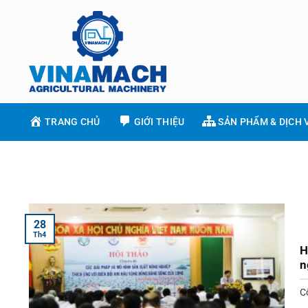
Skip
to
content
TRANG CHỦ
GIỚI THIỆU
SẢN PHẨM & DỊCH 
28
Th4
H
n
C