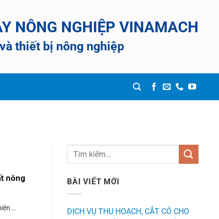
ÁY NÔNG NGHIỆP VINAMACH
à thiết bị nông nghiệp
ất nông
BÀI VIẾT MỚI
iện...
DỊCH VỤ THU HOẠCH, CẮT CỎ CHO