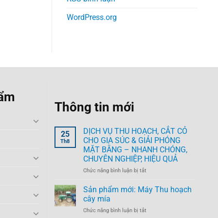
WordPress.org
hẩm
Thông tin mới
DỊCH VỤ THU HOẠCH, CẮT CỎ
25
CHO GIA SÚC & GIẢI PHÓNG
Th8
MẶT BẰNG – NHANH CHÓNG,
CHUYÊN NGHIỆP, HIỆU QUẢ
ở
Chức năng bình luận bị tắt
DỊCH
VỤ
Sản phẩm mới: Máy Thu hoạch
THU
cây mía
HOẠCH,
ở
Chức năng bình luận bị tắt
CẮT