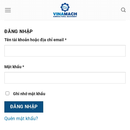
Skip
to
content
ĐĂNG NHẬP
Bắt
Tên tài khoản hoặc địa chỉ email
*
buộc
Bắt
Mật khẩu
*
buộc
Ghi nhớ mật khẩu
ĐĂNG NHẬP
Quên mật khẩu?