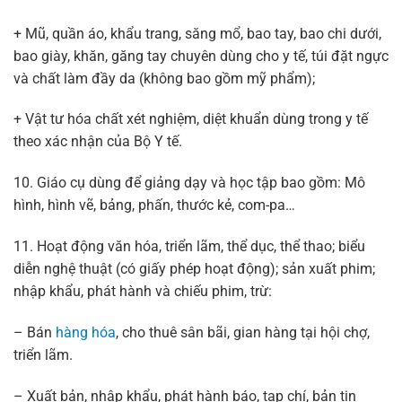
+ Mũ, quần áo, khẩu trang, săng mổ, bao tay, bao chi dưới,
bao giày, khăn, găng tay chuyên dùng cho y tế, túi đặt ngực
và chất làm đầy da (không bao gồm mỹ phẩm);
+ Vật tư hóa chất xét nghiệm, diệt khuẩn dùng trong y tế
theo xác nhận của Bộ Y tế.
10. Giáo cụ dùng để giảng dạy và học tập bao gồm: Mô
hình, hình vẽ, bảng, phấn, thước kẻ, com-pa…
11. Hoạt động văn hóa, triển lãm, thể dục, thể thao; biểu
diễn nghệ thuật (có giấy phép hoạt động); sản xuất phim;
nhập khẩu, phát hành và chiếu phim, trừ:
– Bán
hàng hóa
, cho thuê sân bãi, gian hàng tại hội chợ,
triển lãm.
– Xuất bản, nhập khẩu, phát hành báo, tạp chí, bản tin