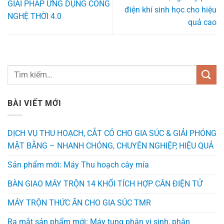
GIẢI PHÁP ỨNG DỤNG CÔNG
điện khí sinh học cho hiệu
NGHỆ THỜI 4.0
quả cao
BÀI VIẾT MỚI
DỊCH VỤ THU HOẠCH, CẮT CỎ CHO GIA SÚC & GIẢI PHÓNG
MẶT BẰNG – NHANH CHÓNG, CHUYÊN NGHIỆP, HIỆU QUẢ
Sản phẩm mới: Máy Thu hoạch cây mía
BÀN GIAO MÁY TRỘN 14 KHỐI TÍCH HỢP CÂN ĐIỆN TỬ
MÁY TRỘN THỨC ĂN CHO GIA SÚC TMR
Ra mắt sản phẩm mới: Máy tung phân vi sinh, phân