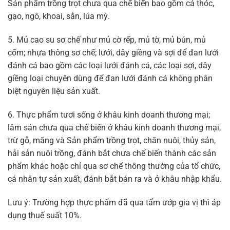
Sản phẩm trồng trọt chưa qua chế biến bao gồm cả thóc,
gạo, ngô, khoai, sắn, lúa mỳ.
5. Mủ cao su sơ chế như mủ cờ rếp, mủ tờ, mủ bún, mủ
cốm; nhựa thông sơ chế; lưới, dây giềng và sợi để đan lưới
đánh cá bao gồm các loại lưới đánh cá, các loại sợi, dây
giềng loại chuyên dùng để đan lưới đánh cá không phân
biệt nguyên liệu sản xuất.
6. Thực phẩm tươi sống ở khâu kinh doanh thương mại;
lâm sản chưa qua chế biến ở khâu kinh doanh thương mại,
trừ gỗ, măng và Sản phẩm trồng trọt, chăn nuôi, thủy sản,
hải sản nuôi trồng, đánh bắt chưa chế biến thành các sản
phẩm khác hoặc chỉ qua sơ chế thông thường của tổ chức,
cá nhân tự sản xuất, đánh bắt bán ra và ở khâu nhập khẩu.
Lưu ý: Trường hợp thực phẩm đã qua tẩm ướp gia vị thì áp
dụng thuế suất 10%.