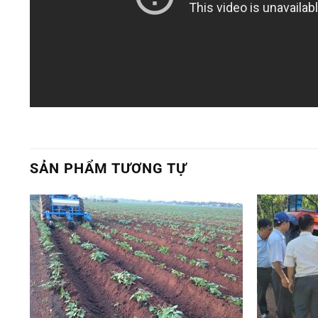
SẢN PHẨM TƯƠNG TỰ
o
Add to
st
Wishlist