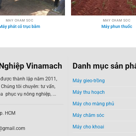
MÁY CHĂM SÓC
MÁY CHĂM SÓC
Máy phát cỏ trục băm
Máy phun thuốc
 Nghiệp Vinamach
Danh mục sản p
ược thành lập năm 2011,
Máy gieo-trồng
 Chúng tôi chuyên: tư vấn,
Máy thu hoạch
hóa phục vụ nông nghiệp, ...
Máy cho màng phủ
Tp. HCM
Máy chăm sóc
Máy cho khoai
@gmail.com