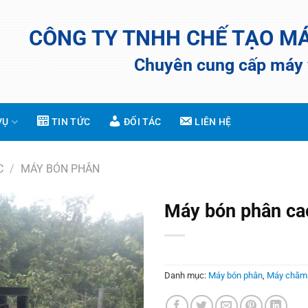
CÔNG TY TNHH CHẾ TẠO M
Chuyên cung cấp máy v
VỤ
TIN TỨC
ĐỐI TÁC
LIÊN HỆ
C
/
MÁY BÓN PHÂN
Máy bón phân ca
Add to
Wishlist
Danh mục:
Máy bón phân
,
Máy chăm