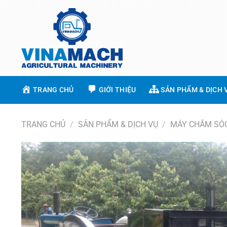
Skip
to
content
TRANG CHỦ
GIỚI THIỆU
SẢN PHẨM & DỊCH 
TRANG CHỦ
/
SẢN PHẨM & DỊCH VỤ
/
MÁY CHĂM SÓ