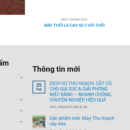
MÁY CHĂM SÓC
MÁY THỔI LÁ CAO SU 2 VÒI THỔI
hẩm
Thông tin mới
DỊCH VỤ THU HOẠCH, CẮT CỎ
25
CHO GIA SÚC & GIẢI PHÓNG
Th8
MẶT BẰNG – NHANH CHÓNG,
CHUYÊN NGHIỆP, HIỆU QUẢ
ở
Chức năng bình luận bị tắt
DỊCH
VỤ
Sản phẩm mới: Máy Thu hoạch
THU
cây mía
HOẠCH,