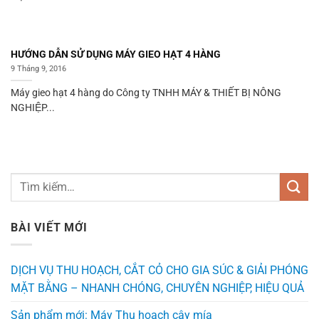
HƯỚNG DẪN SỬ DỤNG MÁY GIEO HẠT 4 HÀNG
9 Tháng 9, 2016
Máy gieo hạt 4 hàng do Công ty TNHH MÁY & THIẾT BỊ NÔNG
NGHIỆP...
BÀI VIẾT MỚI
DỊCH VỤ THU HOẠCH, CẮT CỎ CHO GIA SÚC & GIẢI PHÓNG
MẶT BẰNG – NHANH CHÓNG, CHUYÊN NGHIỆP, HIỆU QUẢ
Sản phẩm mới: Máy Thu hoạch cây mía