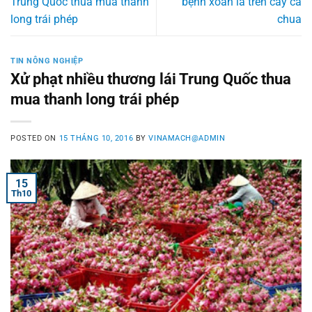
Trung Quốc thua mua thanh
bệnh xoăn lá trên cây cà
long trái phép
chua
TIN NÔNG NGHIỆP
Xử phạt nhiều thương lái Trung Quốc thua
mua thanh long trái phép
POSTED ON
15 THÁNG 10, 2016
BY
VINAMACH@ADMIN
15
Th10