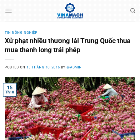
Skip
to
content
TIN NÔNG NGHIỆP
Xử phạt nhiều thương lái Trung Quốc thua
mua thanh long trái phép
POSTED ON
15 THÁNG 10, 2016
BY
@ADMIN
15
Th10