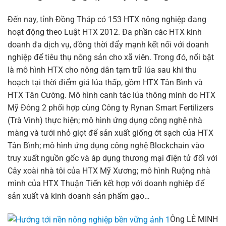
Đến nay, tỉnh Đồng Tháp có 153 HTX nông nghiệp đang
hoạt động theo Luật HTX 2012. Đa phần các HTX kinh
doanh đa dịch vụ, đồng thời đẩy mạnh kết nối với doanh
nghiệp để tiêu thụ nông sản cho xã viên. Trong đó, nổi bật
là mô hình HTX cho nông dân tạm trữ lúa sau khi thu
hoạch tại thời điểm giá lúa thấp, gồm HTX Tân Bình và
HTX Tân Cường. Mô hình canh tác lúa thông minh do HTX
Mỹ Đông 2 phối hợp cùng Công ty Rynan Smart Fertilizers
(Trà Vinh) thực hiện; mô hình ứng dụng công nghệ nhà
màng và tưới nhỏ giọt để sản xuất giống ớt sạch của HTX
Tân Bình; mô hình ứng dụng công nghệ Blockchain vào
truy xuất nguồn gốc và áp dụng thương mại điện tử đối với
Cây xoài nhà tôi của HTX Mỹ Xương; mô hình Ruộng nhà
mình của HTX Thuận Tiến kết hợp với doanh nghiệp để
sản xuất và kinh doanh sản phẩm gạo…
Ông LÊ MINH