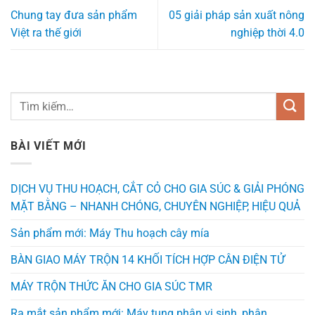
Chung tay đưa sản phẩm
05 giải pháp sản xuất nông
Việt ra thế giới
nghiệp thời 4.0
BÀI VIẾT MỚI
DỊCH VỤ THU HOẠCH, CẮT CỎ CHO GIA SÚC & GIẢI PHÓNG
MẶT BẰNG – NHANH CHÓNG, CHUYÊN NGHIỆP, HIỆU QUẢ
Sản phẩm mới: Máy Thu hoạch cây mía
BÀN GIAO MÁY TRỘN 14 KHỐI TÍCH HỢP CÂN ĐIỆN TỬ
MÁY TRỘN THỨC ĂN CHO GIA SÚC TMR
Ra mắt sản phẩm mới: Máy tung phân vi sinh, phân