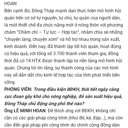
HOAN
Bên cạnh đó, Đồng Tháp mạnh dạn thực hiện mô hình hội
quán trên cơ sở tự nguyện, tự chủ, tự quản của người dân,
là một thiết chế đa chức năng mới ở nông thôn với phương
châm “Chăm chỉ – Tự lực – Hợp tác”, nhằm chia sẻ những
“chuyện làng, chuyện xóm” và hỗ trợ nhau trong sản xuất,
kinh doanh. Đến nay, đã thành lập 68 hội quán, hoạt động
có hiệu quả, với tổng số 3.700 thành viên tham gia; đồng
thời đã có 14 HTX được thành lập từ nền tảng mô hình hội
quán. Chúng tôi tin rằng, sự thành công của các mô hình
này sẽ dẫn dắt cho kinh tế hợp tác của tỉnh phát triển bền
vững.
PHÓNG VIÊN:
Trong điều kiện BĐKH, thời tiết ngày càng
cực đoan gây khó cho nông nghiệp, để sản xuất hiệu quả,
Đồng Tháp chủ động ứng phó thế nào?
Ông LÊ MINH HOAN
: Để thích ứng với BĐKH, không chỉ
cần có các giải pháp công trình (như đê, kè, đập…), mà còn
cần đến giải pháp phi công trình do chính cộng đồng dân