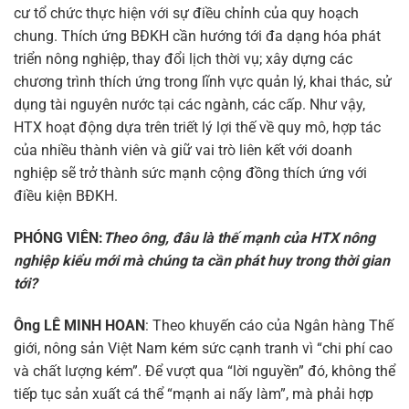
cư tổ chức thực hiện với sự điều chỉnh của quy hoạch
chung. Thích ứng BĐKH cần hướng tới đa dạng hóa phát
triển nông nghiệp, thay đổi lịch thời vụ; xây dựng các
chương trình thích ứng trong lĩnh vực quản lý, khai thác, sử
dụng tài nguyên nước tại các ngành, các cấp. Như vậy,
HTX hoạt động dựa trên triết lý lợi thế về quy mô, hợp tác
của nhiều thành viên và giữ vai trò liên kết với doanh
nghiệp sẽ trở thành sức mạnh cộng đồng thích ứng với
điều kiện BĐKH.
PHÓNG VIÊN:
Theo ông, đâu là thế mạnh của HTX nông
nghiệp kiểu mới mà chúng ta cần phát huy trong thời gian
tới?
Ông LÊ MINH HOAN
: Theo khuyến cáo của Ngân hàng Thế
giới, nông sản Việt Nam kém sức cạnh tranh vì “chi phí cao
và chất lượng kém”. Để vượt qua “lời nguyền” đó, không thể
tiếp tục sản xuất cá thể “mạnh ai nấy làm”, mà phải hợp