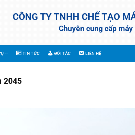
CÔNG TY TNHH CHẾ TẠO M
Chuyên cung cấp máy v
VỤ
TIN TỨC
ĐỐI TÁC
LIÊN HỆ
m 2045