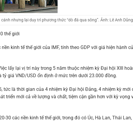
ất cánh nhưng lại duy trì phương thức “dò đá qua sông”. Ảnh: Lê Anh Dũng
0 thế giới
ền kinh tế thế giới của IMF, tính theo GDP với giá hiện hành 
iệc lấy lại vị trí này trong 5 năm thuộc nhiệm kỳ Đại hội XIII ho
và tỷ giá VND/USD ổn định ở mức trên dưới 23.000 đồng.
 tức là thời gian của 4 nhiệm kỳ Đại hội Đảng, 4 nhiệm kỳ mới
t triển mới cả về lượng và chất, tiệm cận gần hơn với kỳ vọng 
-30 các nền kinh tế thế giới, trong đó có Úc, Hà Lan, Thái Lan, 