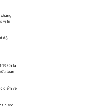
.
Ở chặng
vị trí
á độ,
9-1980) là
 hữu toàn
ặc điểm về
Nhà nước