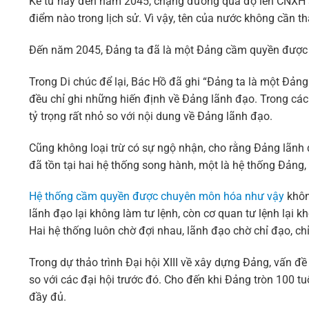
Kể từ nay đến năm 2045, chặng đường quá độ lên CNXH s
điểm nào trong lịch sử. Vì vậy, tên của nước không cần 
Đến năm 2045, Đảng ta đã là một Đảng cầm quyền được 
Trong Di chúc để lại, Bác Hồ đã ghi “Đảng ta là một Đản
đều chỉ ghi những hiến định về Đảng lãnh đạo. Trong cá
tỷ trọng rất nhỏ so với nội dung về Đảng lãnh đạo.
Cũng không loại trừ có sự ngộ nhận, cho rằng Đảng lãn
đã tồn tại hai hệ thống song hành, một là hệ thống Đảng,
Hệ thống cầm quyền được chuyên môn hóa như vậy
khôn
lãnh đạo lại không làm tư lệnh, còn cơ quan tư lệnh lại k
Hai hệ thống luôn chờ đợi nhau, lãnh đạo chờ chỉ đạo, ch
Trong dự thảo trình Đại hội XIII về xây dựng Đảng, vấn 
so với các đại hội trước đó. Cho đến khi Đảng tròn 100
đầy đủ.