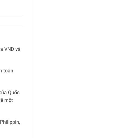
của VND và
àn toàn
 của Quốc
về một
Philippin,