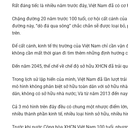
Rất đáng tiếc là nhiều năm trước đây, Việt Nam đã có cơ 
Chặng đường 20 năm trước 100 tuổi, cơ hội cất cánh của đ
đường này, “dò đá qua sông” chắc chắn sẽ được loại bỏ, 
trên.
Để cất cánh, kinh tế thị trường của Việt Nam chỉ cần vận
không cần mất thời gian đi tìm thêm những định hướng ch
Đến năm 2045, thể chế về chế độ sở hữu XHCN đã trải qu
Trong lịch sử lập hiến của mình, Việt Nam đã lần lượt t
mô hình không phân biệt sở hữu toàn dân với sở hữu nhà
dân, không có sở hữu nhà nước; Và từ năm 2013 đến nay 
Cả 3 mô hình trên đây đều có chung một nhược điểm lớn, đ
nhiều thành phần kinh tế, nhiều loại hình sở hữu, nhiều h
Trước khi nước Cộng hòa XHCN Việt Nam 100 tuổi, nhược