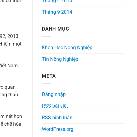
Tháng 4 2016
t cứ thời
Tháng 9 2014
DANH MỤC
992, 2013
 chiếm một
Khoa Học Nông Nghiệp
Tin Nông Nghiệp
Việt Nam
META
cơ quan
Đăng nhập
ông thấu.
RSS bài viết
ậm nét hơn
RSS bình luận
hể chế hóa
WordPress.org