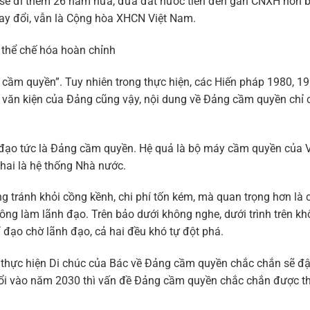
ẽ đi thêm 26 năm nữa, đưa đất nước tiến đến gần CNXH hơn bấ
thay đổi, vẫn là Cộng hòa XHCN Việt Nam.
thể chế hóa hoàn chỉnh
g cầm quyền”. Tuy nhiên trong thực hiện, các Hiến pháp 1980, 1
c văn kiện của Đảng cũng vậy, nội dung về Đảng cầm quyền chỉ
h đạo tức là Đảng cầm quyền. Hệ quả là bộ máy cầm quyền của 
 hai là hệ thống Nhà nước.
g tránh khỏi cồng kềnh, chi phí tốn kém, mà quan trọng hơn là 
hông làm lãnh đạo. Trên bảo dưới không nghe, dưới trình trên kh
ỉ đạo chờ lãnh đạo, cả hai đều khó tự đột phá.
đề thực hiện Di chúc của Bác về Đảng cầm quyền chắc chắn sẽ đ
 tuổi vào năm 2030 thì vấn đề Đảng cầm quyền chắc chắn được t