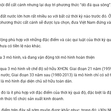
hội để cất cánh nhưng lại duy trì phương thức “dò đá qua sông”
ất nước lớn hơn rất nhiều so với bất cứ thời kỳ nào trước đó. 
phương thức cất cánh sẽ được lựa chọn, đưa Việt Nam đứng vào 
 động phù hợp với những đặc điểm và các qui luật của thời kỳ qu
ưa có tiền lệ nào khác.
a 3 mô hình, và đang vận động tới mô hình hoàn thiện
rải qua 3 mô hình về chế độ sở hữu XHCN. Giai đoạn 21 năm (195
 nước; Giai đoạn 33 năm sau (1980-2013) là mô hình chỉ có sở
là mô hình đại diện chủ sở hữu toàn dân.
ó là ít phù hợp với đặc điểm của thời kỳ quá độ, đặc biệt là đ
ình thức tổ chức sản xuất kinh doanh.
 điểm trên đây sẽ sớm muộn được khắc phục, trong đó: i/Khi 