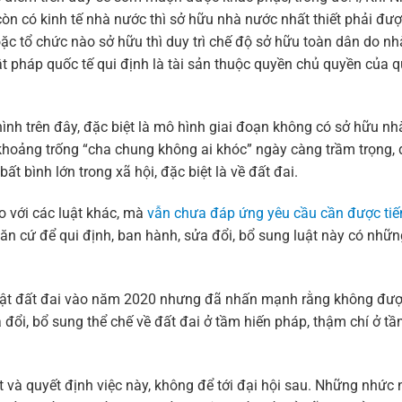
i còn có kinh tế nhà nước thì sở hữu nhà nước nhất thiết phải đư
hoặc tổ chức nào sở hữu thì duy trì chế độ sở hữu toàn dân do n
ật pháp quốc tế qui định là tài sản thuộc quyền chủ quyền của qu
ình trên đây, đặc biệt là mô hình giai đoạn không có sở hữu nh
khoảng trống “cha chung không ai khóc” ngày càng trầm trọng,
t bình lớn trong xã hội, đặc biệt là về đất đai.
so với các luật khác, mà
vẫn chưa đáp ứng yêu cầu cần được tiế
ăn cứ để qui định, ban hành, sửa đổi, bổ sung luật này có nhữn
 luật đất đai vào năm 2020 nhưng đã nhấn mạnh rằng không đượ
đổi, bổ sung thể chế về đất đai ở tầm hiến pháp, thậm chí ở 
 và quyết định việc này, không để tới đại hội sau. Những nhức 