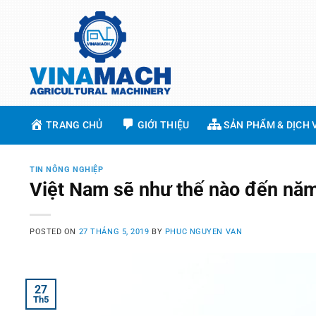
Skip
to
content
TRANG CHỦ
GIỚI THIỆU
SẢN PHẨM & DỊCH 
TIN NÔNG NGHIỆP
Việt Nam sẽ như thế nào đến nă
POSTED ON
27 THÁNG 5, 2019
BY
PHUC NGUYEN VAN
27
Th5