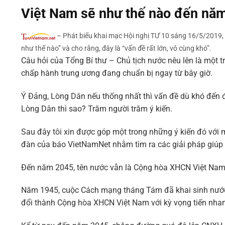
Việt Nam sẽ như thế nào đến nă
–
Phát biểu khai mạc Hội nghị TƯ 10 sáng 16/5/2019,
như thế nào” và cho rằng, đây là “vấn đề rất lớn, vô cùng khó”.
Câu hỏi của Tổng Bí thư – Chủ tịch nước nêu lên là một tro
chấp hành trung ương đang chuẩn bị ngay từ bây giờ.
Ý Đảng, Lòng Dân nếu thống nhất thì vấn đề dù khó đến 
Lòng Dân thì sao? Trăm người trăm ý kiến.
Sau đây tôi xin được góp một trong những ý kiến đó với 
đàn của báo VietNamNet nhằm tìm ra các giải pháp giúp 
Đến năm 2045, tên nước vẫn là Cộng hòa XHCN Việt Na
Năm 1945, cuộc Cách mạng tháng Tám đã khai sinh nước
đổi thành Cộng hòa XHCN Việt Nam với kỳ vọng tiến nhan