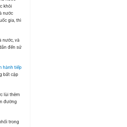
ợc khôi
hà nước
ốc gia, thì
à nước, và
 dẫn đến sử
n hành tiếp
g bất cập
c lùi thêm
tầm đường
nhối trong